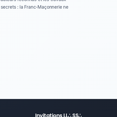
 secrets : la Franc-Maçonnerie ne
Invitations LL∴ SS∴